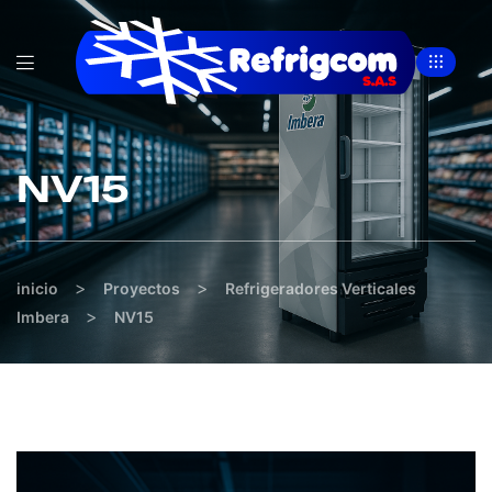
NV15
>
>
inicio
Proyectos
Refrigeradores Verticales
>
Imbera
NV15