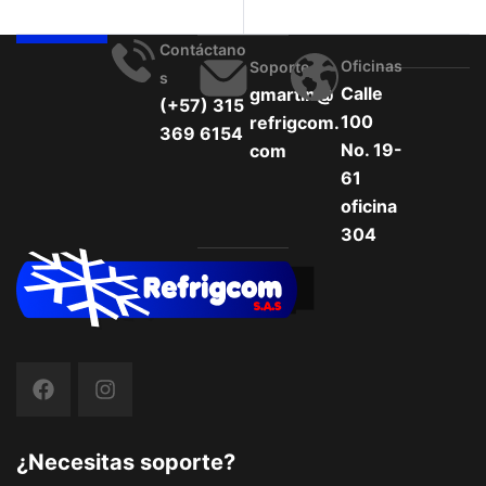
Contáctano
Oficinas
Soporte
S
Calle
gmartin@
(+57) 315
100
refrigcom.
369 6154
No. 19-
com
61
oficina
304
¿Necesitas soporte?