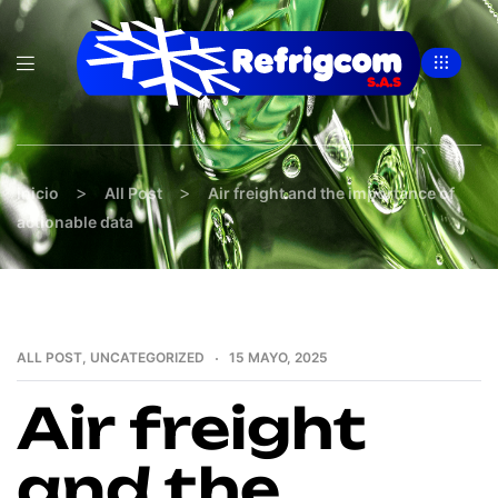
>
>
inicio
All Post
Air freight and the importance of
actionable data
ALL POST
,
UNCATEGORIZED
15 MAYO, 2025
Air freight
and the