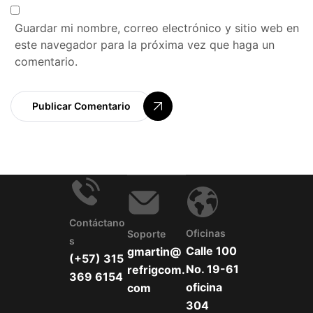
Guardar mi nombre, correo electrónico y sitio web en
este navegador para la próxima vez que haga un
comentario.
Publicar Comentario
Contáctano
Oficinas
Soporte
S
Calle 100
gmartin@
(+57) 315
No. 19-61
refrigcom.
369 6154
oficina
com
304