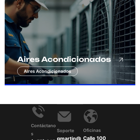
Aires Acondicionados
Aires Acondicionados
Contáctano
Oficinas
Soporte
S
Calle 100
gmartin@