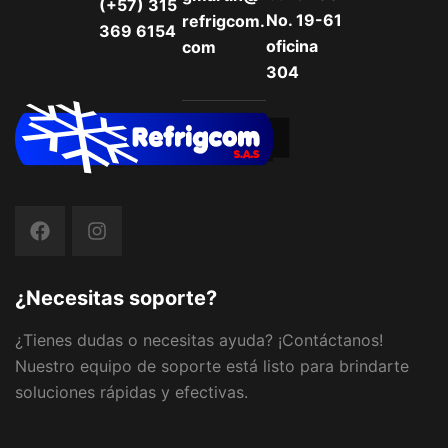
(+57) 315
No. 19-61
refrigcom.
369 6154
oficina
com
304
¿Necesitas soporte?
¿Tienes dudas o necesitas ayuda? ¡Contáctanos!
Nuestro equipo de soporte está listo para brindarte
soluciones rápidas y efectivas.