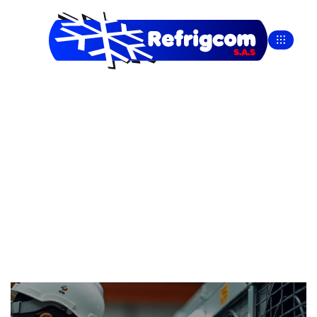
Aires
Acondicionados
>
>
inicio
Proyectos
Aires Acondicionados