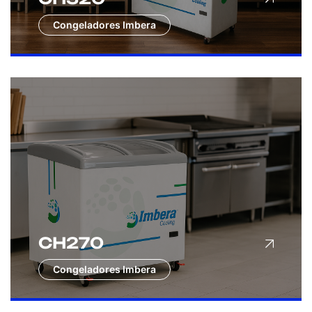
Congeladores Imbera
CH270
Congeladores Imbera