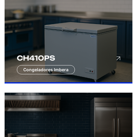
CH410PS
Congeladores Imbera