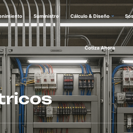
enimiento
Suministro
Cálculo & Diseño
Sos
Cotiza Ahora
tricos