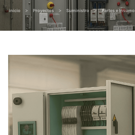
>
>
>
inicio
Proyectos
Suministro
Partes e Insumo