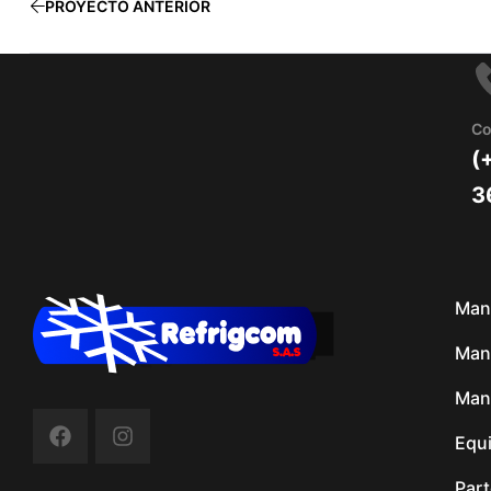
PROYECTO ANTERIOR
Co
(
3
Man
Mant
Man
Equ
Par