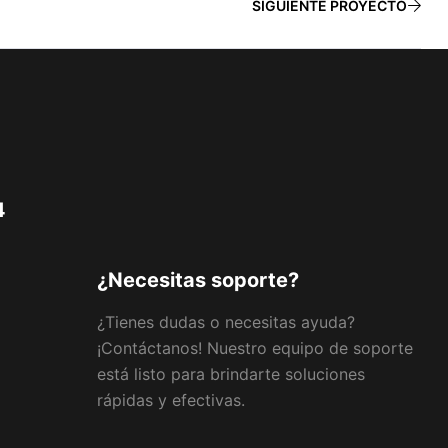
SIGUIENTE PROYECTO
4
¿Necesitas soporte?
¿Tienes dudas o necesitas ayuda?
¡Contáctanos! Nuestro equipo de soporte
está listo para brindarte soluciones
rápidas y efectivas.