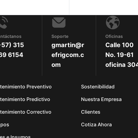
ntáctanos
Soporte
Oficinas
+57) 315
gmartin@r
Calle 100
69 6154
efrigcom.c
No. 19-61
om
oficina 30
tenimiento Preventivo
Sostenibilidad
enimiento Predictivo
Nuestra Empresa
tenimiento Correctivo
Clientes
ipos
Cotiza Ahora
tes e Insumos