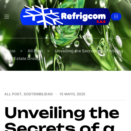
>
>
inicio
All Post
Unveiling the Secrets of a Thriving
Real Estate Group
ALL POST
,
SOSTENIBILIDAD
15 MAYO, 2025
Unveiling the
Secrets of a