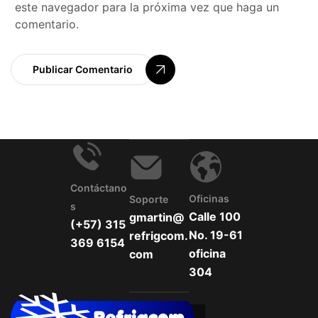
este navegador para la próxima vez que haga un
comentario.
Publicar Comentario
Contáctano
Oficinas
Soporte
S
Calle 100
gmartin@
(+57) 315
No. 19-61
refrigcom.
369 6154
oficina
com
304