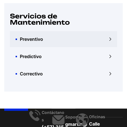
Servicios de
Mantenimiento
Preventivo
Predictivo
Correctivo
Contáctano
Oficinas
Soporte
S
Calle
gmartin@
(+57) 315